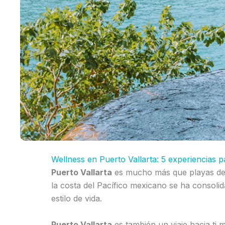
Wellness en Puerto Vallarta: 5 experiencias pa
Puerto Vallarta
es mucho más que playas de 
la costa del Pacífico mexicano se ha consoli
estilo de vida.
Puerto Vallarta
es también un viaje hacia ti 