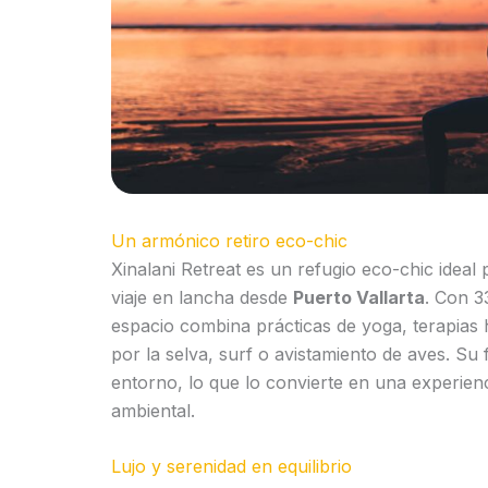
Un armónico retiro eco-chic
Xinalani Retreat es un refugio eco-chic ideal 
viaje en lancha desde
Puerto Vallarta
. Con 3
espacio combina prácticas de yoga, terapias 
por la selva, surf o avistamiento de aves. Su f
entorno, lo que lo convierte en una experien
ambiental.
Lujo y serenidad en equilibrio